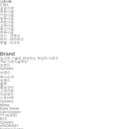
시공사례
Case
공공기관
문화시설
기업시설
방송시설
의료시설
교육시설
종교시설
체육시설
전시 · 컨벤션
레저 · 테마파크
호텔 · 리조트
Brand
정교한 기술로 완성하는 최상의 사운드
The 사운드솔루션
브랜드
Symetrix
브랜드
회사소개
브랜드
품목
홍보센터
고객지원
다운로드
시공사례
Symetrix
Midas
Klark Teknik
Lab.Gruppen
TT+AUDIO
RCF
Symetrix
VISIONARY