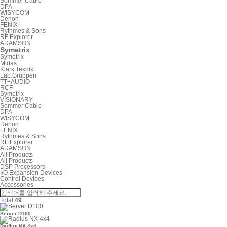
Sommer Cable
DPA
WISYCOM
Denon
FENIX
Rythmes & Sons
RF Explorer
ADAMSON
Symetrix
Symetrix
Midas
Klark Teknik
Lab.Gruppen
TT+AUDIO
RCF
Symetrix
VISIONARY
Sommer Cable
DPA
WISYCOM
Denon
FENIX
Rythmes & Sons
RF Explorer
ADAMSON
All Products
All Products
DSP Processors
I/O Expansion Devices
Control Devices
Accessories
Total
49
Server D100
Radius NX 4x4