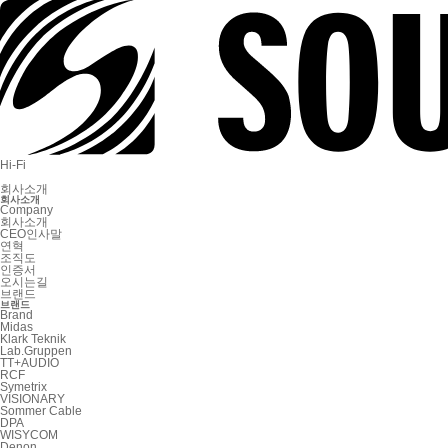
Hi-Fi
회사소개
회사소개
Company
회사소개
CEO인사말
연혁
조직도
인증서
오시는길
브랜드
브랜드
Brand
Midas
Klark Teknik
Lab.Gruppen
TT+AUDIO
RCF
Symetrix
VISIONARY
Sommer Cable
DPA
WISYCOM
Denon