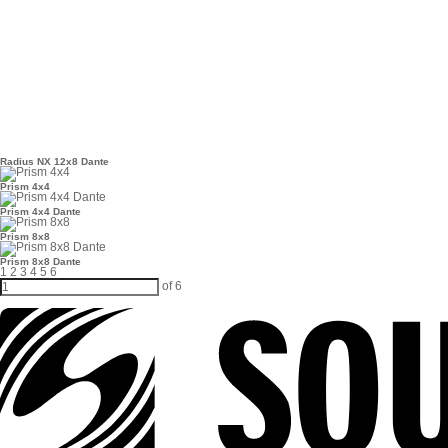
Radius NX 12x8 Dante
Prism 4x4
Prism 4x4 Dante
Prism 8x8
Prism 8x8 Dante
1
2
3
4
5
6
of 6