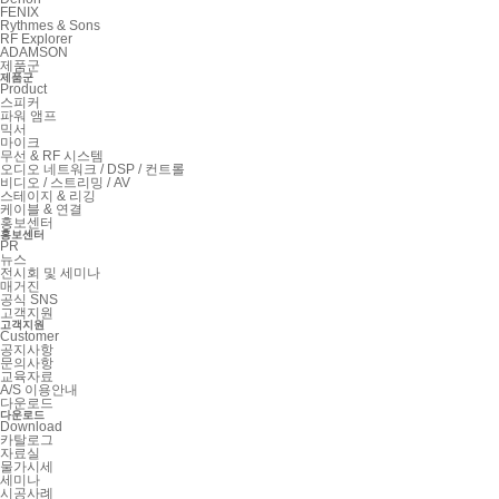
FENIX
Rythmes & Sons
RF Explorer
ADAMSON
제품군
제품군
Product
스피커
파워 앰프
믹서
마이크
무선 & RF 시스템
오디오 네트워크 / DSP / 컨트롤
비디오 / 스트리밍 / AV
스테이지 & 리깅
케이블 & 연결
홍보센터
홍보센터
PR
뉴스
전시회 및 세미나
매거진
공식 SNS
고객지원
고객지원
Customer
공지사항
문의사항
교육자료
A/S 이용안내
다운로드
다운로드
Download
카탈로그
자료실
물가시세
세미나
시공사례