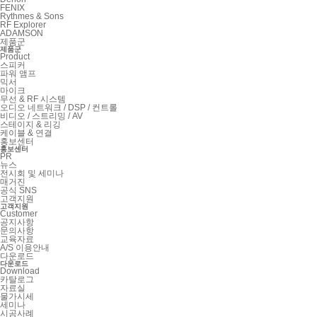
FENIX
Rythmes & Sons
RF Explorer
ADAMSON
제품군
제품군
Product
스피커
파워 앰프
믹서
마이크
무선 & RF 시스템
오디오 네트워크 / DSP / 컨트롤
비디오 / 스트리밍 / AV
스테이지 & 리깅
케이블 & 연결
홍보센터
홍보센터
PR
뉴스
전시회 및 세미나
매거진
공식 SNS
고객지원
고객지원
Customer
공지사항
문의사항
교육자료
A/S 이용안내
다운로드
다운로드
Download
카탈로그
자료실
물가시세
세미나
시공사례