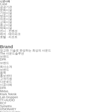
시공사례
Case
공공기관
문화시설
기업시설
방송시설
의료시설
교육시설
종교시설
체육시설
전시 · 컨벤션
레저 · 테마파크
호텔 · 리조트
Brand
정교한 기술로 완성하는 최상의 사운드
The 사운드솔루션
브랜드
DPA
브랜드
회사소개
브랜드
품목
홍보센터
고객지원
다운로드
시공사례
DPA
Midas
Klark Teknik
Lab.Gruppen
TT+AUDIO
RCF
Symetrix
VISIONARY