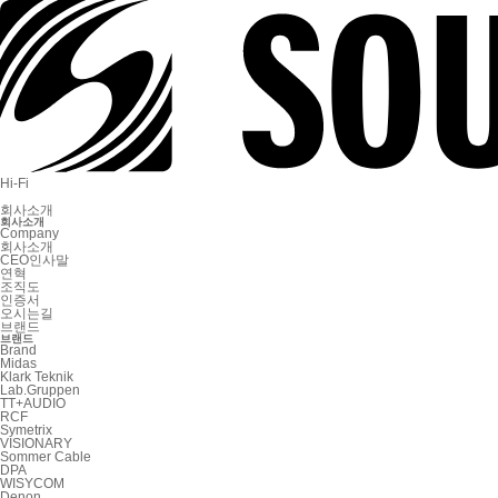
Hi-Fi
회사소개
회사소개
Company
회사소개
CEO인사말
연혁
조직도
인증서
오시는길
브랜드
브랜드
Brand
Midas
Klark Teknik
Lab.Gruppen
TT+AUDIO
RCF
Symetrix
VISIONARY
Sommer Cable
DPA
WISYCOM
Denon